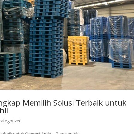
engkap Memilih Solusi Terbaik untuk
hli
categorized
erbaik untuk Operasi Anda – Tips dari Ahli