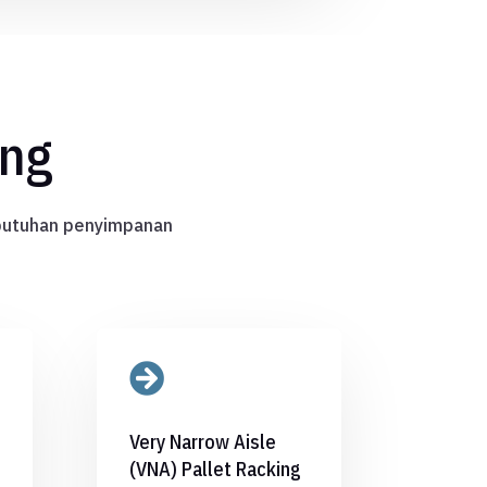
ing
ebutuhan penyimpanan

Very Narrow Aisle
(VNA) Pallet Racking