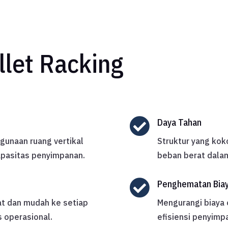
let Racking

Daya Tahan
gunaan ruang vertikal
Struktur yang ko
apasitas penyimpanan.
beban berat dala

Penghematan Bia
t dan mudah ke setiap
Mengurangi biaya
s operasional.
efisiensi penyimp