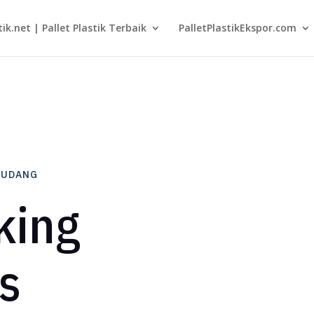
tik.net | Pallet Plastik Terbaik
PalletPlastikEkspor.com
GUDANG
king
s