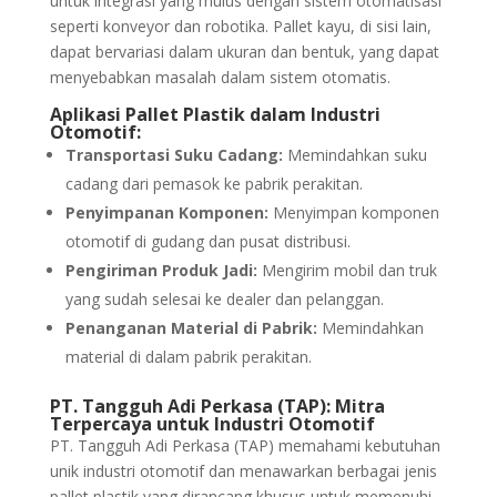
untuk integrasi yang mulus dengan sistem otomatisasi
seperti konveyor dan robotika. Pallet kayu, di sisi lain,
dapat bervariasi dalam ukuran dan bentuk, yang dapat
menyebabkan masalah dalam sistem otomatis.
Aplikasi Pallet Plastik dalam Industri
Otomotif:
Transportasi Suku Cadang:
Memindahkan suku
cadang dari pemasok ke pabrik perakitan.
Penyimpanan Komponen:
Menyimpan komponen
otomotif di gudang dan pusat distribusi.
Pengiriman Produk Jadi:
Mengirim mobil dan truk
yang sudah selesai ke dealer dan pelanggan.
Penanganan Material di Pabrik:
Memindahkan
material di dalam pabrik perakitan.
PT. Tangguh Adi Perkasa (TAP): Mitra
Terpercaya untuk Industri Otomotif
PT. Tangguh Adi Perkasa (TAP) memahami kebutuhan
unik industri otomotif dan menawarkan berbagai jenis
pallet plastik yang dirancang khusus untuk memenuhi