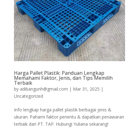
Harga Pallet Plastik: Panduan Lengkap
Memahami Faktor, Jenis, dan Tips Memilih
Terbaik
by
adibangunh@gmail.com
|
Mar 31, 2025
|
Uncategorized
Info lengkap harga pallet plastik berbagai jenis &
ukuran. Pahami faktor penentu & dapatkan penawaran
terbaik dari PT. TAP. Hubungi Yuliana sekarang!