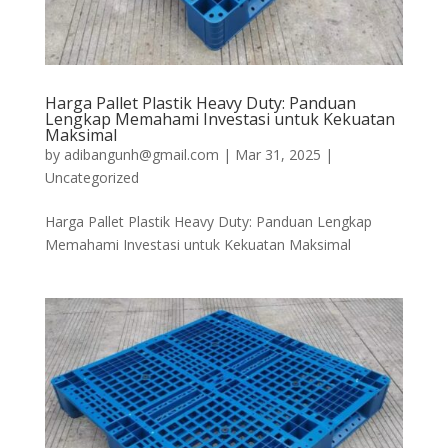
Harga Pallet Plastik Heavy Duty: Panduan
Lengkap Memahami Investasi untuk Kekuatan
Maksimal
by
adibangunh@gmail.com
|
Mar 31, 2025
|
Uncategorized
Harga Pallet Plastik Heavy Duty: Panduan Lengkap
Memahami Investasi untuk Kekuatan Maksimal