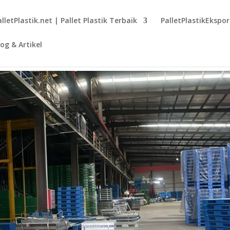
alletPlastik.net | Pallet Plastik Terbaik
PalletPlastikEkspo
log & Artikel