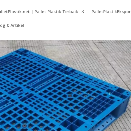
alletPlastik.net | Pallet Plastik Terbaik
PalletPlastikEkspo
log & Artikel