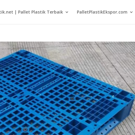
tik.net | Pallet Plastik Terbaik
PalletPlastikEkspor.com