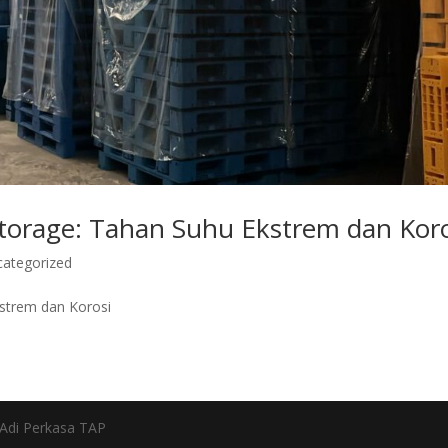
 Storage: Tahan Suhu Ekstrem dan Kor
categorized
kstrem dan Korosi
h Adi Perkasa TAP