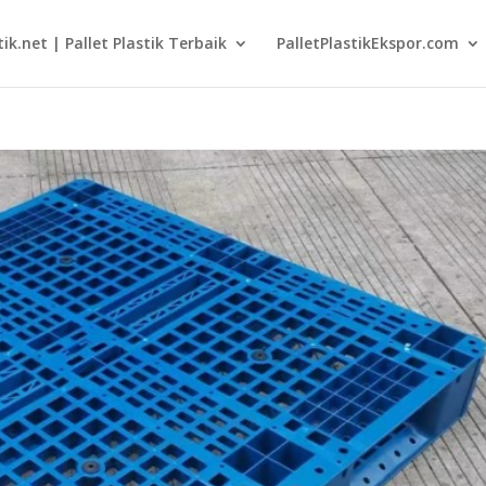
tik.net | Pallet Plastik Terbaik
PalletPlastikEkspor.com