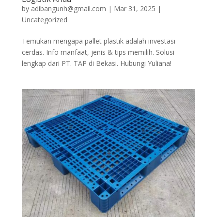
by
adibangunh@gmail.com
|
Mar 31, 2025
|
Uncategorized
Temukan mengapa pallet plastik adalah investasi
cerdas. Info manfaat, jenis & tips memilih. Solusi
lengkap dari PT. TAP di Bekasi. Hubungi Yuliana!