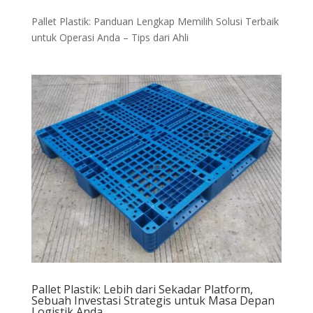
Pallet Plastik: Panduan Lengkap Memilih Solusi Terbaik
untuk Operasi Anda – Tips dari Ahli
Pallet Plastik: Lebih dari Sekadar Platform,
Sebuah Investasi Strategis untuk Masa Depan
Logistik Anda